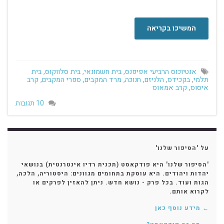
… . . . . . . . . . . . . . . …
המשיכו בקריאה
אנטיוכוס הרביעי אפיפנס
,
בית חשמונאי
,
בית סלווקוס
,
בית
תלמי
,
בקכידס
,
הלניזם
,
חנוכה
,
מרד המקבים
,
ספרי המקבים
,
קרב
איסוס
,
קרב אמאוס
10 תגובות
על 'הסיפור שלנו'
'הסיפור שלנו' היא פודקאסט (תכנית רדיו אינטרנטית) בנושאי
יהדות ויהודים. היא עוסקת בתחומים מגוונים: היסטוריה, הלכה,
הגות ועוד. בכל פרק - נושא חדש. ניתן להאזין לפרקים או
לקרוא אותם.
← מידע נוסף כאן