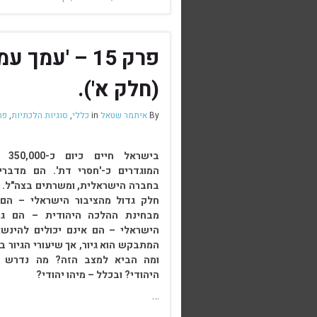
פרק 15 – 'עמ
(חלק א').
By
איתמר שטאל
in
כללי
,
סוגיות הלכתיות
,
פר
בישר
המוגדרים כ-'חסרי דת'. הם מדברי
בחברה הישראלית, ומשרתים בצה"ל. 
חלק גדול מהציבור הישראלי – הם 
מבחינת ההלכה היהודית – הם גוי
הישראלי – הם אינם יכולים להינשא
המתבקש הוא גיור, אך שיעורי הגיור ב
ומה הביא למצב הזה? מה נדרש 
היהודי? ובכלל – מיהו יהודי?
…