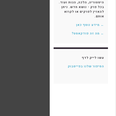
היסטוריה, הלכה, הגות ועוד.
בכל פרק - נושא חדש. ניתן
להאזין לפרקים או לקרוא
אותם.
← מידע נוסף כאן
← מה זה פודקאסט?
עשו לייק לדף
הסיפור שלנו בפייסבוק