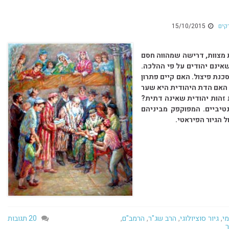
קים
15/10/2015
 מצוות, דרישה שמהווה חסם
אינם יהודים על פי ההלכה.
כנת פיצול. האם קיים פתרון
 האם הדת היהודית היא שער
 זהות יהודית שאינה דתית?
טיביים. המפוקפק מביניהם
 הגיור הפיראטי.
מי
,
גיור סוציולוגי
,
הרב שג"ר
,
הרמב"ם
,
20 תגובות
ר