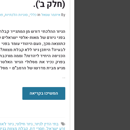
(חלק ב').
By
איתמר שטאל
in
כללי
,
סוגיות הלכתיות
,
פר
הגיור ההלכתי דורש מן המתגייר קבלת
בפני גיורם של מאות-אלפי ישראלים ש
כתוצאה מכך, העם היהודי עומד בפני ס
לבעיה? היתכן גיור ללא קבלת מצוות?
הכניסה היחיד ליהדות? וממה מורכבת
בפרק נכיר את מסלולי הגיור האלטרנ
מגיע מבית מדרשו של הרמב"ם – מסלול
…
המשיכו בקריאה
בתי הדין לגיור
,
גיור חילוני
,
גיור לאו
זרע ישראל
,
חסרי דת
,
קבלת מצוות בגיו