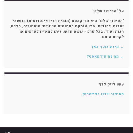
על 'הסיפור שלנו'
'הסיפור שלנו' היא פודקאסט (תכנית רדיו אינטרנטית) בנושאי
יהדות ויהודים. היא עוסקת בתחומים מגוונים: היסטוריה, הלכה,
הגות ועוד. בכל פרק - נושא חדש. ניתן להאזין לפרקים או
לקרוא אותם.
← מידע נוסף כאן
← מה זה פודקאסט?
עשו לייק לדף
הסיפור שלנו בפייסבוק