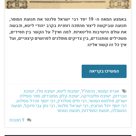
באמצע המאה ה- 19 יסד רבי ישראל סלנטר את תנועת המוסר,
תנועה שביקשה ליצור מהפכה רוחנית בקרב יהודי ליטא, וכבשה
את עולם הישיבות הליטאיות. למה ואיך? על הקשר בין חסידים,
משכילים ומתנגדים, בין צדיקים מופלגים לפרושים קיצוניים, ועל
איך כל זה קשור אלינו.
. . . . . . . . . . . . . . . . . . . . . …
המשיכו בקריאה
אגרת המוסר
,
הרמח"ל
,
ישיבות ליטא
,
ישיבת טלז
,
ישיבת
נוברדוק
,
ישיבת סלובודקה
,
ישיבת קלם
,
מתנגדים
,
ספר מסילת
ישרים
,
פולמוס המוסר
,
רבי חיים מוולוז'ין
,
רבי יוסף זונדל מסלנט
,
רבי יוסף יוזל הורוביץ
,
רבי ישראל סלנטר
,
רבי נתן צבי פינקל
,
תנועת
ההשכלה
,
תנועת החסידות
,
תנועת המוסר
9 תגובות