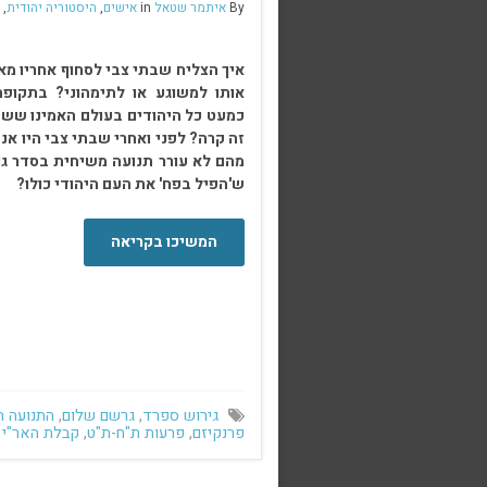
By
איתמר שטאל
in
אישים
,
היסטוריה יהודית
,
איך הצליח שבתי צבי לסחוף אחריו מא
אותו למשוגע או לתימהוני? בתקו
כמעט כל היהודים בעולם האמינו ששבת
זה קרה? לפני ואחרי שבתי צבי היו א
מהם לא עורר תנועה משיחית בסדר גוד
ש'הפיל בפח' את העם היהודי כולו?
. …
המשיכו בקריאה
גירוש ספרד
,
גרשם שלום
,
התנועה 
פרנקיזם
,
פרעות ת"ח-ת"ט
,
קבלת האר"י