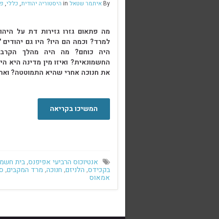
By
איתמר שטאל
in
היסטוריה יהודית
,
כללי
,
פר
מה פתאום גזרו גזירות דת על היהו
למרד? וכמה הם היו? היו גם יהודים 'מ
היה כוחם? מה היה מהלך הקרבו
החשמונאית? ואיזו מין מדינה היא הי
את חנוכה אחרי שהיא התמוטטה? וא
… . . . . . . . . . . . . . . …
המשיכו בקריאה
אנטיוכוס הרביעי אפיפנס
,
בית חשמו
בקכידס
,
הלניזם
,
חנוכה
,
מרד המקבים
,
ס
אמאוס