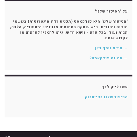
על 'הסיפור שלנו'
'הסיפור שלנו' היא פודקאסט (תכנית רדיו אינטרנטית) בנושאי
יהדות ויהודים. היא עוסקת בתחומים מגוונים: היסטוריה, הלכה,
הגות ועוד. בכל פרק - נושא חדש. ניתן להאזין לפרקים או
לקרוא אותם.
← מידע נוסף כאן
← מה זה פודקאסט?
עשו לייק לדף
הסיפור שלנו בפייסבוק