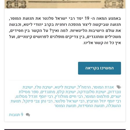
באמצע המאה ה- 19 יסד רבי ישראל סלנטר את תנועת המוסר,
תנועה שביקשה ליצור מהפכה רוחנית בקרב יהודי ליטא, וכבשה
את עולם הישיבות הליטאיות. למה ואיך? על הקשר בין חסידים,
משכילים ומתנגדים, בין צדיקים מופלגים לפרושים קיצוניים, ועל
איך כל זה קשור אלינו.
. . . . . . . . . . . . . . . . . . . . . …
המשיכו בקריאה
אגרת המוסר
,
הרמח"ל
,
ישיבות ליטא
,
ישיבת טלז
,
ישיבת
נוברדוק
,
ישיבת סלובודקה
,
ישיבת קלם
,
מתנגדים
,
ספר מסילת
ישרים
,
פולמוס המוסר
,
רבי חיים מוולוז'ין
,
רבי יוסף זונדל מסלנט
,
רבי יוסף יוזל הורוביץ
,
רבי ישראל סלנטר
,
רבי נתן צבי פינקל
,
תנועת
ההשכלה
,
תנועת החסידות
,
תנועת המוסר
9 תגובות