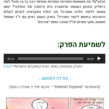
הרמב"ם? מה משמעות האגדות המוזרות שסיפר רבה בר בר חנה? למה
ביאליק התכוון כשאמר ש'האגדה היא היתוכה של ההלכה'? האם
אפשר ללמוד הלכה מאגדה? מה יכולה האקדמיה לתרום לעולם
הישיבות בתחום לימוד האגדה? בפרק נשמע ראיון עם ד"ר שמואל
פאוסט, חוקר ספרות חז"ל ומחבר הספר 'אגדתא'.
. . … . . . . . . . . . . . . . . . . . .
לשמיעת הפרק:
נגן
56:10
00:00
אודיו
הפרק מאוחסן באתר הפודקאסטים הישראלי
iCast
↓ הורדה למחשב ↓
(משתמשי 'Internet Explorer' – מקש ימני + שמירה בשם)