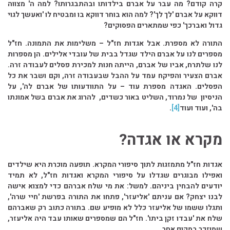
קרה קודם? מה עבר על אברם בילדותו ובהתבגרותו? למה ה' מצווה
דווקא על אברם 'לך לך'? למה הוא בוחר דווקא בו ומבטיח לו 'ואעשך לגוי
גדול ואברכך' כפי שמתארים הפסוקים?
התורה לא מספרת. אבל אגדות חז"ל – משלימות את התמונה. חז"ל
מספרים לנו על אברם הילד שגדל בבית של עובדי אלילים. הן מספרות
לנו שלתרח, אביו של אברם, הייתה חנות למכירת פסלים לעבודה זרה.
אברם הצעיר והפיקח עמד על ההבל שבעבודה זרה, וקם ושבר את כל
הפסלים. האגדה מספרת עוד – על התוודעותו של אברם לה', על
הניסיון של נמרוד, השליט באור כשדים, להרוג את אברם בשל אמונתו
בה', ועוד ועוד
[4]
.
מקרא או אגדה?
אגדות חז"ל מתמזגות לתוך סיפורי המקרא. תופעה מוכרת היא שילדים
ואפילו מבוגרים שגדלו על סיפורי המקרא ואגדות חז"ל, לא תמיד
יודעים להבחין ביניהם. למשל: את מי שלח אברהם כדי למצוא אישה
לבנו יצחק? אם עניתם 'אליעזר', פתחו את התורה בפרשת 'חיי שרה',
ותגלו ששמו של אליעזר כלל לא מופיע שם. בתורה כתוב רק שאברהם
שלח את 'עבדו זקן ביתו'. חז"ל הם שמספרים שאותו עבד היה אליעזר,
שמוזכר במקום אחר.