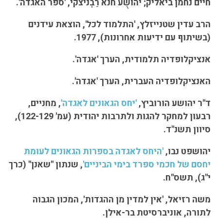
חיים נחמן ביאליק; יהושֻע חנא רַבְֿניצקי, 'ספר האגדה'.
הרב עדין שטנייזלץ, 'התלמוד לכל', הוצאת עידנים
(בשיתוף עם ידיעות אחרונות), 1977.
אנציקלופדיה תלמודית, הערך 'אגדה'.
האנציקלופדיה העברית, הערך 'אגדה'.
ד"ר יהושע הורוביץ,
'יחס הגאונים לאגדה'
, מחניים,
רבעון למחקר להגות ולתרבות יהודית (עמ' 122-129),
סיוון תשנ"ד.
יהושפט נבו,
'היחס לאגדה בספרות הגאונים לעומת
יחסם של חכמי ספרד בימי הביניים'
, שנתון "שאנן" (כרך
י"ג), תשס"ח.
משה רזיאל, 'אין למדין מן ההגדות', המכון הגבוה
לתורה, אוניברסיטת בר-אילן.