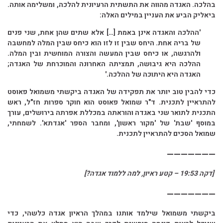
בהלכה. האגדה מהווה את התשתית הרעיונית להלכה, ומשלימה אותה.
ביאליק הביע את העניין במילים האלה:
'ההלכה והאגדה אינן באמת […] אלא שתים שהן אחת, שני פנים
של בריה אחת. היחס שבין זו לזו הוא כיחס שבין המלה למחשבה
ולהרגשה, או כיחס שבין המעשה והצורה המוחשית ובין המלה.
ההלכה היא גיבושה, תמציתה האחרונה והמוכרחת של האגדה;
האגדה היא היתוכה של ההלכה.'
כדי להבין טוב יותר את תפקידה של האגדה ביקשתי משמואל פאוסט
להתראיין לתכנית. ד"ר שמואל פאוסט הוא חוקר ספרות חז"ל, ראש
התכנית לתואר שני באגדה והוראתה במכללת אפרתה בירושלים, עורך
במוסף 'שבת' של 'מקור ראשון', ומחבר הספר 'אגדתא'. לשמחתי,
שמואל הסכים להתראיין לתכנית.
———————
[דקה 19:53 – קטע ראיון, למה ללמוד אגדה?]
———————
ביקשתי משמואל שילמד אותנו במהלך הראיון אגדה כלשהי, כדי