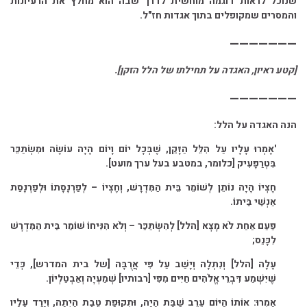
שנוכל לראות דוגמה מוחשית לדרך שבה הוא מחלץ את הרעיונות
והמסרים שמקופלים בתוך אגדות חז"ל.
———————
[קטע ראיון, האגדה על תחילתו של הלל הזקן].
———————
הנה האגדה על הלל:
'אָמְרוּ עָלָיו עַל הִלֵּל הַזָּקֵן, שֶׁבְּכָל יוֹם וָיוֹם הָיָה עוֹשֶׂה וּמִשְׂתַּכֵּר
בִּטְרַפָּעִיק [כלומר, במטבע בעל ערך מועט].
חֶצְיוֹ הָיָה נוֹתֵן לְשׁוֹמֵר בֵּית הַמִּדְרָשׁ, וְחֶצְיוֹ – לְפַרְנָסָתוֹ וּלְפַרְנָסַת
אַנְשֵׁי בֵּיתוֹ.
פַּעַם אַחַת לֹא מָצָא [הלל] לְהִשְׂתַּכֵּר – וְלֹא הִנִּיחוֹ שׁוֹמֵר בֵּית הַמִּדְרָשׁ
לִכָּנֵס;
עָלָה [הלל] וְנִתְלָה וְיָשַׁב עַל פִּי אֲרֻבָּה [של בית המדרש], כְּדֵי
שֶׁיִּשְׁמַע דִּבְרֵי אֱלֹהִים חַיִּים מִפִּי [רבותיו] שְׁמַעְיָה וְאַבְטַלְיוֹן.
אָמְרוּ: אוֹתוֹ הַיּוֹם עֶרֶב שַׁבָּת הָיָה, וּתְקוּפַת טֵבֵת הָיְתָה, וְיָרַד עָלָיו