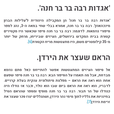
'אגדות רבה בר בר חנה'.
'אגדות רבה בר בר חנה' הן המקבילה היהודית ל'עלילות הברון
מינכהאוזן'. רבה בר בר חנה, אמורא בבלי שחי במאה ה-3, נהג לספר
סיפורי גוזמאות. לדוגמה: רבה בר בר חנה סיפר שכאשר היו מקטירים
קטורת בבית המקדש בירושלים, העיזים שביריחו, מרחק של יותר
מ-35 קילומטרים משם, היו מתעטשות מריח הקטורת
[6]
.
הראם שעצר את הירדן.
אל סיפור העיזים המתעטשות אפשר להתייחס כאל סתם גוזמא
מבדחת, אבל מה תאמרו על הסיפור הבא: רבה בר בר חנה סיפר שפעם
אחת הוא ראה את הראם – מפלצת מיתולוגית ענקית בעלת קרניים.
לדבריו, הוא ראה את הראם ביום שבו הוא נולד, וכבר אז גודלו היה
כגודלו של הר תבור. רבה בר בר חנה מוסיף ומספר שהראם הטיל
בחינניות את גלליו לתוך מימי נהר הירדן, ושהגללים יצרו סכר שעצר את
זרימת הירדן
[7]
.