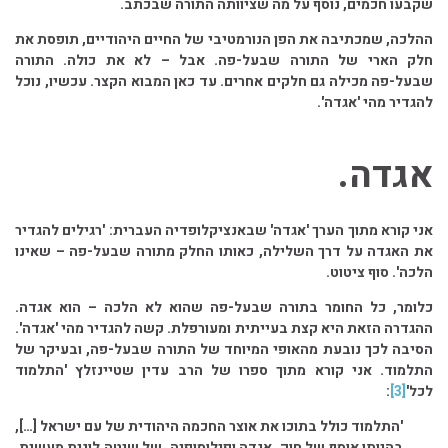
שקבעו חכמים, נוסף על מה שציוותה התורה שבכתב.
ההלכה, שמכתיבה את הפן הנורמטיבי של החיים היהודיים, תופסת את
חלק הארי של התורה שבעל-פה. אבל – לא את כולה. התורה
שבעל-פה מכילה גם חלקים אחרים. עד כאן המבוא הקצר. עכשיו, נוכל
להגדיר מהי 'אגדה'.
אגדה.
אני קורא מתוך הערך 'אגדה' שבאנציקלופדיה העברית: 'רגילים להגדיר
את האגדה על דרך השלילה, כאותו החלק מתורה שבעל-פה – שאינו
הלכה'. סוף ציטוט.
כלומר, כל החומר בתורה שבעל-פה שהוא לא הלכה – הוא אגדה.
ההגדרה הזאת היא קצת בעייתית ומעורפלת. קשה להגדיר מהי 'אגדה'.
הסיבה לכך נובעת מהאופי המיוחד של התורה שבעל-פה, ובעיקר של
התלמוד. אני קורא מתוך ספרו של הרב עדין שטיינזלץ 'התלמוד
לכל'
[3]
:
'התלמוד כולל בתוכו את אוצר החכמה היהודית של עם ישראל […],
בהיותו אוסף של חוק, אגדה ופילוסופיה, של שיטה לוגית מעשית,