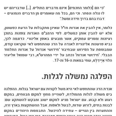
'כי הם [כלומר החכמים] אינם מדברים הִתולים. […] שדבריהם יש
לו נגלה ונסתר. וכי הם, בכל מה שאומרים מן הדברים הנמנעים –
דברו בהם בדרך חידה ומשל.'
כלומר, אין להבין את אגדות חז"ל שאינן מתקבלות על הדעת כפשוטן,
אלא יש להבין אותן כמשלים. לפי הרמב"ם האגדות צופנות בתוכן
רעיונות ומסרים עמוקים, אשר מובעים באופן אליגורי. כדוגמה לכך,
נביא פרשנות אליגורית לאגדה על הדג שהתחפש לאי שקראנו קודם,
שמבוססת על הפירוש שבחיבור 'חידושי אגדות' על אגדות התלמוד
הבבלי. 'חידושי אגדות' נכתב על ידי המהרש"א, רבי שמואל אליעזר
הלוי אֵיְידֵלְס, שחי במאות ה-16 וה-17.
הפלגה נמשלה לגלות.
אגדת הדג שהתחפש לאי היא משל לקורות עם ישראל בגלות. ההפלגה
בים משולה לגלות מהמולדת, לשהייה מחוץ למקום מבטחים, במקום
רעוע ולא קבוע. עם ישראל מגיע למקום ישוב ומבקש להשתקע שם:
לבנות בתים, לזרוע שדות, לבשל ולאפות. אבל ההשתקעות בארץ זרה,
וההתערות בין הגויים – עתידה להיכשל. התבססות היהודים במקום