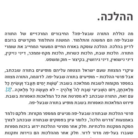
ההלכה.
מה כוללת התורה שבעל-פה? החיבורים המרכזיים של התורה
שבעל-פה הם המשנה והתלמוד. המשנה והתלמוד מוקדשים ברובם
לדיון בהלכה. ההלכה עוסקת באורח החיים המעשי המחייב את שומרי
התורה. הלכות שבת, הלכות כשרות, הלכות מקח-וממכר, דיני נזיקין,
דיני נישואין, דיני גירושין, בקיצור – חוק ומשפט.
עיקרי המצוות שעם ישראל הצטווה עליהם מופיעים בתורה שבכתב,
אבל פרטי ההלכות – מופיעים בתורה שבעל-פה. לדוגמה, התורה מצווה
במספר מקומות לשבות ממלאכה בשבת:
'שֵׁשֶׁת יָמִים תַּעֲבֹד וְעָשִׂיתָ כָּל
מְלַאכְתֶּךָ, וְיוֹם הַשְּׁבִיעִי שַׁבָּת לַה' אֱלֹהֶיךָ – לֹא תַעֲשֶׂה כָל מְלָאכָה…'
[2]
.
עם זאת, התורה שבכתב לא מפרטת את כל המלאכות האסורות בשבת.
פירוט המלאכות האסורות בשבת מופיע בתורה שבעל-פה.
פרטי ההלכות שבתורה שבעל-פה מגיעים ממספר מקורות: חלקם נלמד
באמצעות 'מדרש הלכה', כלומר עיון בפסוקים שבתורה שבכתב לצורך
הסקת מסקנות הלכתיות. חלק אחר מפרטי ההלכות ידוע בזכות מסורות
שעברו בעל-פה מדור לדור. חלק אחר מההלכות הם גזירות ותקנות