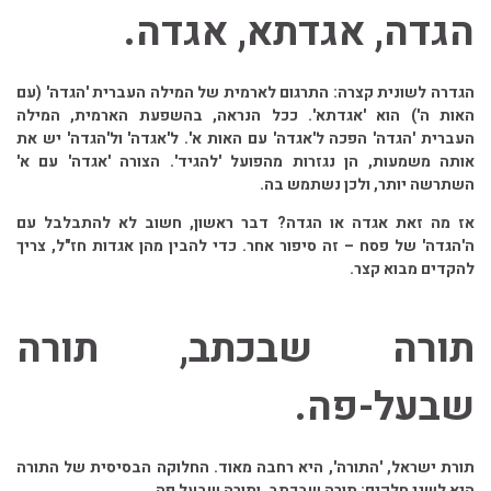
הגדה, אגדתא, אגדה.
הגדרה לשונית קצרה: התרגום לארמית של המילה העברית 'הגדה' (עם
האות ה') הוא 'אגדתא'. ככל הנראה, בהשפעת הארמית, המילה
העברית 'הגדה' הפכה ל'אגדה' עם האות א'. ל'אגדה' ול'הגדה' יש את
אותה משמעות, הן נגזרות מהפועל 'להגיד'. הצורה 'אגדה' עם א'
השתרשה יותר, ולכן נשתמש בה.
אז מה זאת אגדה או הגדה? דבר ראשון, חשוב לא להתבלבל עם
ה'הגדה' של פסח – זה סיפור אחר. כדי להבין מהן אגדות חז"ל, צריך
להקדים מבוא קצר.
תורה שבכתב, תורה
שבעל-פה.
תורת ישראל, 'התורה', היא רחבה מאוד. החלוקה הבסיסית של התורה
היא לשני חלקים: תורה שבכתב, ותורה שבעל פה.