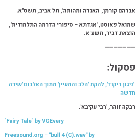
אברהם קורמן, 'האגדה ומהותה', תל אביב, תשס"א.
שמואל פאוסט, 'אגדתא – סיפורי הדרמה התלמודית',
הוצאת דביר, תשע"א.
———————
פסקול:
'ניגון ריקוד', להקת 'הלב והמעיין' מתוך האלבום 'שירה
חדשה'
רבקה זוהר, 'רבי עקיבא'.
`Fairy Tale` by VGEvery
Freesound.org – "bull 4 (C).wav" by