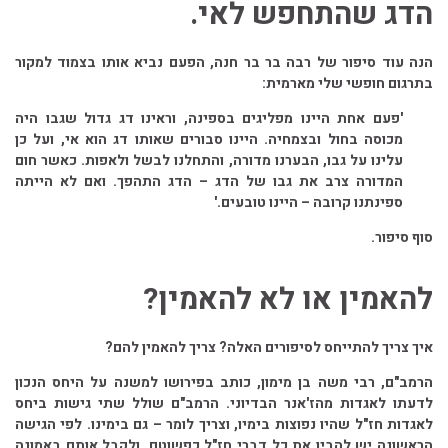
הדג שהתחפש לאי.
הנה עוד סיפור של רבה בר בר חנה, הפעם נביא אותו בצמוד למקור
בתרגום חופשי שלי מארמית:
'פעם אחת היינו מפליגים בספינה, וראינו דג גדול שגבו היה
מכוסה בחול ובצמחיה. היינו סבורים שאותו דג הוא אי, ועל כן
עלינו על גבו, הבערנו מדורה, והתחלנו לבשל ולאפות. כאשר חום
המדורה צרב את גבו של הדג – הדג התהפך. ואם לא הייתה
ספינתנו קרובה – היינו טובעים.'
סוף סיפור.
להאמין או לא להאמין?
איך צריך להתייחס לסיפורים האלה? צריך להאמין להם?
הרמב"ם, רבי משה בן מימון, כותב בפירושו למשנה על היחס הנכון
לדעתו לאגדות מהז'אנר הבדיוני. הרמב"ם שולל שתי גישות ביחס
לאגדות חז"ל שהיו נפוצות בימיו, וצריך לומר – גם בימינו. לפי הגישה
הראשונה יש להבין את כל דברי חז"ל כפשוטם, ולקבל אותם באמונה