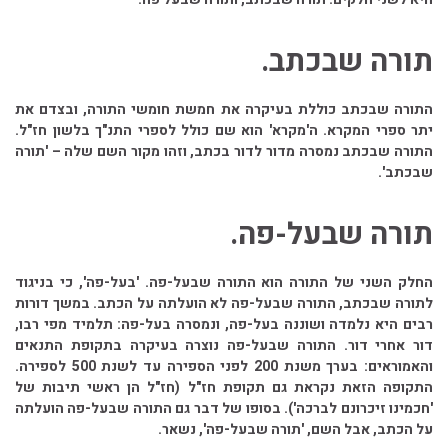
תורה שבכתב.
התורה שבכתב כוללת בעיקרה את חמשת חומשי התורה, ובצדם את
יתר ספרי המקרא. ה'מקרא' הוא שם כולל לספרי התנ"ך בלשון חז"ל.
התורה שבכתב נמסרה מדור לדור בכתב, וזהו מקור השם שלה – 'תורה
שבכתב'.
תורה שבעל-פה.
החלק השני של התורה הוא התורה שבעל-פה. 'בעל-פה', כי בניגוד
לתורה שבכתב, התורה שבעל-פה לא הועלתה על הכתב. במשך דורות
רבים היא נלמדה ושוננה בעל-פה, ונמסרה בעל-פה: תלמיד מפי רבו,
דור אחרי דור. התורה שבעל-פה נוצרה בעיקרה בתקופת התנאים
והאמוראים: בערך משנת 200 לפני הספירה עד לשנת 500 לספירה.
התקופה הזאת נקראת גם תקופת חז"ל (חז"ל הן ראשי תיבות של
'חכמינו זיכרונם לברכה'). בסופו של דבר גם התורה שבעל-פה הועלתה
על הכתב, אבל השם, 'תורה שבעל-פה', נשאר.