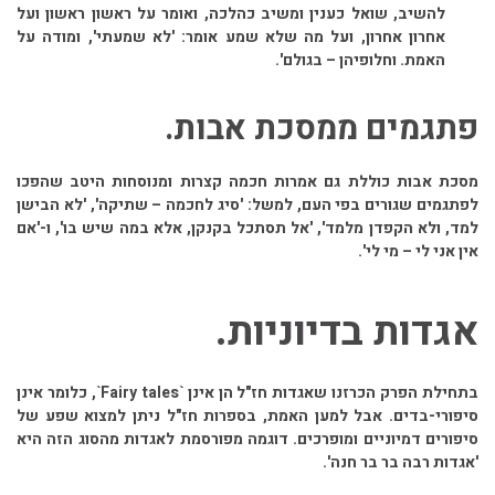
להשיב, שואל כענין ומשיב כהלכה, ואומר על ראשון ראשון ועל
אחרון אחרון, ועל מה שלא שמע אומר: 'לא שמעתי', ומודה על
האמת. וחלופיהן – בגולם'.
פתגמים ממסכת אבות.
מסכת אבות כוללת גם אמרות חכמה קצרות ומנוסחות היטב שהפכו
לפתגמים שגורים בפי העם, למשל: 'סיג לחכמה – שתיקה', 'לא הבישן
למד, ולא הקפדן מלמד', 'אל תסתכל בקנקן, אלא במה שיש בו', ו-'אם
אין אני לי – מי לי'.
אגדות בדיוניות.
בתחילת הפרק הכרזנו שאגדות חז"ל הן אינן `Fairy tales`, כלומר אינן
סיפורי-בדים. אבל למען האמת, בספרות חז"ל ניתן למצוא שפע של
סיפורים דמיוניים ומופרכים. דוגמה מפורסמת לאגדות מהסוג הזה היא
'אגדות רבה בר בר חנה'.