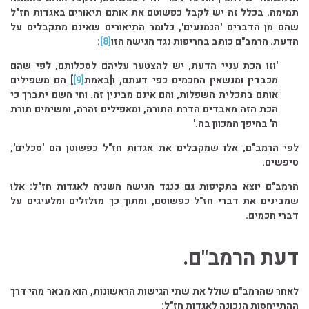
תמימה. בכלל זה יש לקבל כפשוטם את אותם תיאורים באגדות חז"ל
שהם מן הדברים 'הנמנעים', כלומר התיאורים שאינם מתקבלים על
הדעת. הרמב"ם כותב בחריפות נגד הגישה הזו
[8]
:
'וזו הכת עניי הדעת, יש להצטער עליהם לסכלותם, לפי שהם
מכבדין ומנשאין החכמים כפי דעתם, ו[באמת
[9]
] הם משפילים
אותם בתכלית השפלות, והם אינם מבינין זה. וחי השם יתברך כי
הכת הזה מאבדים הדרת התורה, ומאפילים זהרה, ומשימים תורת
ה' בהיפך המכוון בה.'
לפי הרמב"ם, אלו שמקבלים את אגדות חז"ל כפשוטן הם 'סכלים',
טיפשים.
הרמב"ם יוצא בתקיפות גם כנגד הגישה השניה לאגדות חז"ל: אלו
שמבינים את דברי חז"ל כפשוטם, ומתוך כך מזלזלים ומלעיגים על
דברי חכמים.
דעת הרמב"ם.
לאחר שהרמב"ם שולל את שתי הגישות הראשונות, הוא מבאר מהי דרך
ההתייחסות הנכונה לאגדות חז"ל: