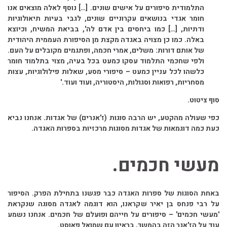
התלמודית סיפורים על אישים שונים. […] נוסף לאלה מוצאים אנו
חומר אגדי בנושאים עקרוניים שונים, לגבי בעיות תיאולוגיות
ודתיות, […] כמו ביחסים בין אדם לה', בביאת המשיח, וכיוצא
באלה. כמו כן מצויה באגדה מקצת מן הסיפורת העממית היהודית
של אותם דורות: משלים, אמרי חכמה, ופתגמים מקובלים על העם.
ולפי שחכמי התלמוד עסקו כמעט בכל בעיה, מצוי בתלמוד חומר
כלשהו לכל עניין כמעט – סיפורי מסע, שאלות פילולוגיות, עצות
מסחריות, רפואות וסגולות, היסטוריה, ועוד ועוד.'
סוף ציטוט.
כפי שעולה מהקטע, יש הרבה סוגות (ז'אנרים) של אגדות. אנחנו נביא
כעת כמה דוגמאות של אגדות מסוגות מרכזיות בספרות האגדה.
מעשי חכמים.
באחת הסוגות של ספרות האגדה כבר פגשנו בתחילת הפרק. הסיפור
על רבי פנחס בן יאיר שקראנו, הוא דוגמה לאגדה מסוגה שנקראת
'מעשי חכמים' – סיפורים על חייהם ופועלם של חכמים. אנחנו נשמע
עוד על הז'אנר הזה בהמשך, בראיון עם שמואל פאוסט.