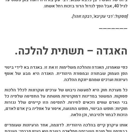
לגיל 40, אבל הפך לגדול הדור בזכות רחל אשתו.
[פסקול: 'רבי עקיבא', רבקה זוהר].
———————
האגדה – תשתית להלכה.
כפי שאמרנו, האגדה וההלכה משלימות זו את זו. באגדה בא לידי ביטוי
הפן העמוק שבתורה ובמסורת היהודית. האגדה היא מבע של אוסף
רעיונות וערכים שמהם יונקת ההלכה.
כל מערכת חוק היא למעשה גיבוש של ערכים ועקרונות לכלל הלכות
פסוקות. המשטר במדינות דמוקרטיות מושתת על התפיסה שלפיה כל
בני האדם שווים וזכאים לחירות. לתפיסה הזו קיימים שלל נגזרות
חוקיות: חופש הביטוי, חופש התנועה, איסור על אפליה בין אדם לאדם,
הזכות לבחור ולהיבחר, וכן הלאה.
אותו עיקרון קיים בהלכה היהודית. לדוגמה, אחד הרעיונות שעומדים
בבסיסה של חובת השביתה ממלאכה בשבת הוא רעיון חברתי: הענקת