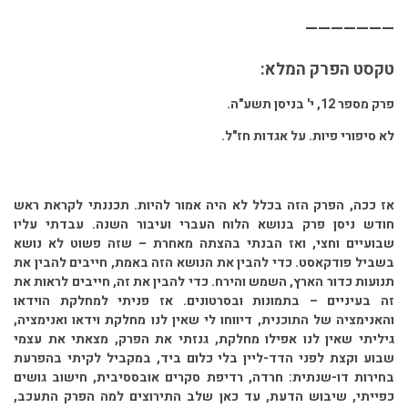
———————
טקסט הפרק המלא:
פרק מספר 12, י' בניסן תשע"ה.
לא סיפורי פיות. על אגדות חז"ל.
אז ככה, הפרק הזה בכלל לא היה אמור להיות. תכננתי לקראת ראש
חודש ניסן פרק בנושא הלוח העברי ועיבור השנה. עבדתי עליו
שבועיים וחצי, ואז הבנתי בהצתה מאחרת – שזה פשוט לא נושא
בשביל פודקאסט. כדי להבין את הנושא הזה באמת, חייבים להבין את
תנועות כדור הארץ, השמש והירח. כדי להבין את זה, חייבים לראות את
זה בעיניים – בתמונות ובסרטונים. אז פניתי למחלקת הוידאו
והאנימציה של התוכנית, דיווחו לי שאין לנו מחלקת וידאו ואנימציה,
גיליתי שאין לנו אפילו מחלקת, גנזתי את הפרק, מצאתי את עצמי
שבוע וקצת לפני הדד-ליין בלי כלום ביד, במקביל לקיתי בהפרעת
בחירות דו-שנתית: חרדה, רדיפת סקרים אובססיבית, חישוב גושים
כפייתי, שיבוש הדעת, עד כאן שלב התירוצים למה הפרק התעכב,