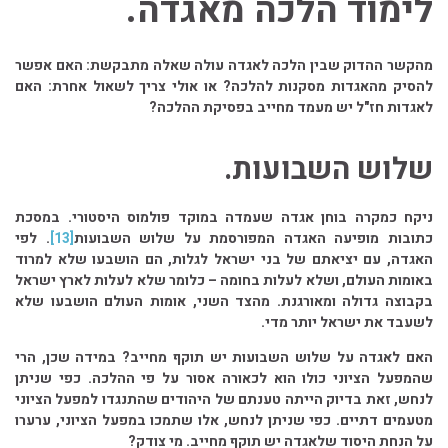
לימוד הלכה מאגדה.
מהקשר ההדוק שבין הלכה לאגדה עולה שאלה מתבקשת: האם אפשר
להסיק מהאגדות מסקנות להלכה? או אולי צריך לשאול אחרת: האם
לאגדות חז"ל יש מעמד מחייב בפסיקת ההלכה?
שלוש השבועות.
ניקח כמקרה בוחן אגדה שעמדה במוקד פולמוס היסטורי. במסכת
כתובות מופיעה האגדה המפורסמת על שלוש השבועות
[13]
. לפי
האגדה, עם יציאתם של בני ישראל לגלות, הם הושבעו שלא למרוד
באומות העולם, ושלא לעלות בחומה – כלומר שלא לעלות לארץ ישראל
בקבוצה גדולה ומאורגנת. מהצד השני, אומות העולם הושבעו שלא
לשעבד את ישראל יותר מדי.
האם לאגדה על שלוש השבועות יש תוקף מחייב? במידה שכן, הרי
שהמפעל הציוני כולו הוא לכאורה אסור על פי ההלכה. כפי שניתן
לנחש, זאת בדיוק הייתה טענתם של היהודים שהתנגדו למפעל הציוני
מטעמים דתיים. כפי שניתן לנחש, אלו שתמכו במפעל הציוני, ערערו
על הנחת היסוד שלאגדה יש תוקף מחייב. מי צודק?