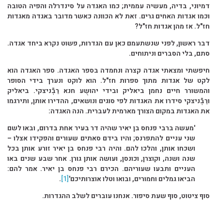
דמיוני, בדיה, מעשיה עממית; כמו האגדה על סינדרלה והפיה הטובה
וכמו אגדות האחים גרים. זאת לא הכוונה כאשר מדובר באגדה מאגדות
חז"ל. אז מהן אגדות חז"ל?
דבר ראשון, לפני שנשתעמם כאן עם הגדרות, פשוט נקרא ביחד אגדה.
סתם, בלי הסברים וניתוחים.
חיפשתי ומצאתי אגדה קצרה ונחמדה בספר האגדה. ספר האגדה הוא
לקט של אגדות מתוך ספרות חז"ל. הוא לוקט ונערך בידי הסופר
והמשורר חיים נחמן ביאליק ובידי יהושֻע חנא רַבְֿניצקי. ביאליק
ורַבְֿניצקי סידרו את האגדות לפי סוגים ונושאים, ההדירו אותן, ותירגמו
את האגדות במקום הצורך מארמית לעברית. הנה האגדה:
'מעשה ברבי פנחס בן יאיר שהיה דר בעיר אחת בדרום, ובאו לשם
שני עניים להתפרנס; והיו בידם סאתים שעורים והפקידו אצלו –
ושכחו אותן, והלכו להם. והיה רבי פנחס בן יאיר זורע אותן בכל
שנה ושנה, וקוצרן, וכונסן, ועושה אותן גורן. אחר שבע שנים באו
העניים ותבעו שעוריהם. הכירם רבי פנחס בן יאיר. אמר להם:
הביאו גמלים וחמורים, ובואו וטלו אוצרותיכם'
[1]
.
סוף ציטוט, סוף שעת סיפור. אנחנו עוברים לשלב ההגדרות.