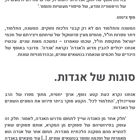
של היסטוריה ומדע, של סיפורי מעשיות והומור.'
סוף ציטוט.
המשנה והתלמוד הם לא רק קבצי הלכות וחוקים. המשנה, התלמוד,
ויתר ספרות חז"ל, מהווים מעין פרוטוקול של שיחתם ויצירתם של חכמי
ישראל מתקופת חז"ל, שכמו שאמרנו – נמשכה מאות שנים. עכשיו
אנחנו יכולים להבין מדוע ה'אגדה' נקראת 'אגדה'. מדובר באוסף של
היגדים של חכמים שנאמרו בנושאים שונים, ובהזדמנויות שונות.
סוגות של אגדות.
אנחנו נקרא כעת קטע נוסף, ארוך יחסית, מתוך ספרו של הרב
שטיינזלץ, 'התלמוד לכל'. הקטע סוקר ביתר פירוט את הסוגים השונים
של האגדות:
'חלק אחד מן האגדה שייך לתחום מדרש האגדה, לאמור: חלק זה
עוסק בפירושיהם של פסוקים מן המקרא, אותם פסוקים שאין
להוציא מהם מסקנה הלכתית מוגדרת. תחום אחר של אגדה הוא
מאמרות של חוכמה ומוסר בנושאים שונים. […] עוד מוצאים באגדה