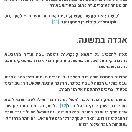
יום מנוחה לעובדים. זה כתוב במפורש בתורה:
'שֵׁשֶׁת יָמִים תַּעֲשֶׂה מַעֲשֶׂיךָ, וּבַיּוֹם הַשְּׁבִיעִי תִּשְׁבֹּת – לְמַעַן יָנוּחַ
שׁוֹרְךָ וַחֲמֹרֶךָ, וְיִנָּפֵשׁ בֶּן אֲמָתְךָ וְהַגֵּר.'
[11]
אגדה במשנה.
ננסה להצביע על דוגמא קונקרטית נוספת שבה אגדה מתגבשת
להלכה. קיימות משניות שמשולבים בהן דברי אגדה שמעניקים טעם
להלכה שבמשנה.
המשנה במסכת סוכה דנה במצב שבו יורדים גשמים בזמן החג. למרות
שבסוכות יש מצווה לשבת בסוכה, ההלכה קובעת שכאשר הגשם רציני
מספיק, צריכים להתפנות אל תוך הבית.
המשנה מנמקת את ההלכה:
'משל למה הדבר דומה? לעבד שבא למזוג
כוס לרבו, ושפך לו קיתון על פניו'
[12]
. כלומר, הגשמים הם סימן שה'
איננו חפץ בישיבה בסוכה. במצב שכזה, עם ישראל משול לעבד שבא
למזוג כוס לאדונו, והאדון שפך לו דלי מים על הראש. זה יותר מרמז דק,
שנוכחות העבד איננה רצויה.