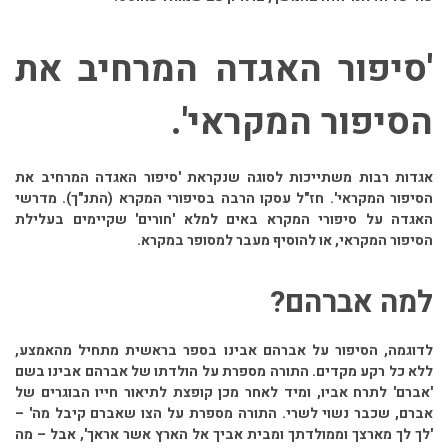
'סיפור האגדה המרחיב את
הסיפור המקראי'.
אגדות רבות משתייכות לסוגה שנקראת 'סיפור האגדה המרחיב את
הסיפור המקראי'. חז"ל עסקו הרבה בסיפורי המקרא (התנ"ך). מדרשי
האגדה על סיפורי המקרא באים למלא 'חורים' שקיימים בעלילת
הסיפור המקראי, או להוסיף מעבר למסופר במקרא.
למה אברהם?
לדוגמה, הסיפור על אברהם אבינו בספר בראשית מתחיל מהאמצע,
ללא כל רקע מקדים. התורה מספרת על הולדתו של אברהם אבינו בשם
'אברם' לתרח אביו, ומיד לאחר מכן קופצת לתיאור חייו הבוגרים של
אברם, שכבר נשוי לשרי. התורה מספרת על הצו שאברם קיבל מה' –
'לך לך מארצך וממולדתך ומבית אביך אל הארץ אשר אראך', אבל – מה