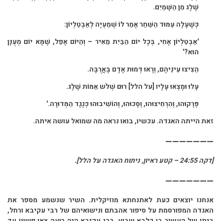
שֶׁלֶג מִן הַשָּׁמַיִם.
כְּשֶׁעָלָה עַמּוּד הַשַּׁחַר אָמַר לוֹ שְׁמַעְיָה לְאַבְטַלְיוֹן:
'אַבְטַלְיוֹן אָחִי, בְּכָל יוֹם הַבַּיִת מֵאִיר – וְהַיּוֹם אָפֵל, שֶׁמָּא יוֹם מְעֻנָּן
הוּא?'
הֵצִיצוּ עֵינֵיהֶם, וְרָאוּ דְּמוּת אָדָם בָּאֲרֻבָּה.
עָלוּ וּמָצְאוּ עָלָיו [על הלל] רוּם שְׁלֹש אַמּוֹת שֶׁלֶג.
פְּרָקוּהוּ, וְהִרְחִיצוּהוּ, וְסָכוּהוּ, וְהוֹשִׁיבוּהוּ כְּנֶגֶד הַמְּדוּרָה.'
זאת הייתה האגדה. עכשיו, בואו נראה מה שמואל עושה איתה.
———————
[דקה 24:55 – קטע ראיון, ניתוח האגדה על הלל].
———————
אנחנו יוצאים כעת לאתנחתא מוזיקלית. השיר שנשמע מספר את
האגדה המפורסמת על סיפור אהבתם ונישואיהם של רבי עקיבא ורחל,
ביתו של העשיר בן כלבא שבוע. רבי עקיבא היה רועה צאן פשוט עד