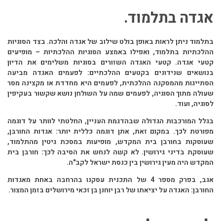
אגדה בתלמוד.
בתלמוד ניתן לראות באופן בולט שילוב של אגדה והלכה. בצד הסוגיות
ההלכתיות בתלמוד, ואפילו באמצע הסוגיות ההלכתיות – מופיעים
קטעי אגדה. קטעי האגדה השזורים בסוגיות משלימים את הדיון
בנושאים שנידונים בקטעים ההלכתיים: לפעמים האגדה מביעה
הסתייגות מהמסקנה ההלכתית, לפעמים היא מחדדת או מקצינה מסר
שעולה מתוך הסוגיה, לפעמים שמה על השולחן נושא שקשור בעקיפין
לסוגיה, ועוד.
בגלל המורכבות הגדולה שבהדגמת העניין, החלטתי לוותר על דוגמה
מפורטת לכך. במקום זאת, אתן דוגמה כללית יותר: אגדות החורבן,
שעוסקות בחורבן בית המקדש, מופיעות במסכת גיטין מהתלמוד,
שעוסקת בדיני גירושין. לא קשה לנחש את הסיבה לכך: חורבן בית
המקדש היה מעין גירושין בין כנסת ישראל לקב"ה.
אגב, בפרק מספר 4 של התכנית עסקנו בהרחבה באחת מאגדות
החורבן: האגדה על יציאתו של רבן יוחנן בן זכאי מירושלים בזמן המצור.