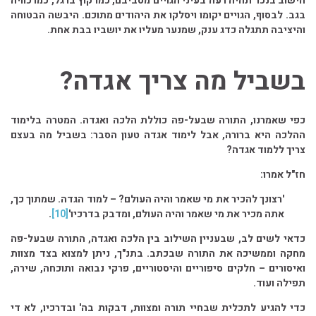
הישוב בנכר תהיה רעה בעיני הגויים מסביבם, כמו קוץ ברגל, כמו כוויה
בגב. לבסוף, הגויים יקומו ויסלקו את היהודים מתוכם. היבשה הבטוחה
והיציבה תתגלה כדג ענק, שמנער מעליו את יושביו בבת אחת.
בשביל מה צריך אגדה?
כפי שאמרנו, התורה שבעל-פה כוללת הלכה ואגדה. המטרה בלימוד
ההלכה היא ברורה, אבל לימוד אגדה טעון הסבר: בשביל מה בעצם
צריך ללמוד אגדה?
חז"ל אמרו:
'רצונך להכיר את מי שאמר והיה העולם? – למוד הגדה. שמתוך כך,
אתה מכיר את מי שאמר והיה העולם, ומדבק בדרכיו'
[10]
.
כדאי לשים לב, שבעניין השילוב בין הלכה ואגדה, התורה שבעל-פה
מחקה וממשיכה את התורה שבכתב. בתנ"ך, ניתן למצוא בצד מצוות
ואיסורים – חלקים סיפוריים והיסטוריים, פרקי נבואה ותוכחה, שירה,
תפילה ועוד.
כדי להגיע לתכלית שבחיי תורה ומצוות, דבקות בה' ובדרכיו, לא די